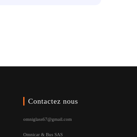
Contactez nous
omniglass67@gmail.com
Omnicar & Bus SAS