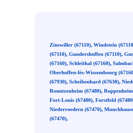
Zinswiller (67110),
Windstein (67110
(67110),
Gundershoffen (67110),
Gum
(67160),
Schleithal (67160),
Salmbach
Oberhoffen-lès-Wissembourg (67160
(67930),
Scheibenhard (67630),
Nied
Rountzenheim (67480),
Roppenheim 
Fort-Louis (67480),
Forstfeld (67480
Niederroedern (67470),
Munchhausen
(67470),