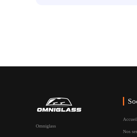
So
Accuei
Omniglass
Nos se