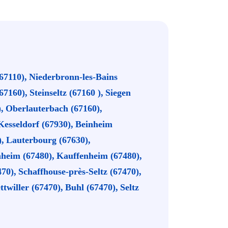
67110),
Niederbronn-les-Bains
67160),
Steinseltz (67160 ),
Siegen
,
Oberlauterbach (67160),
Kesseldorf (67930),
Beinheim
,
Lauterbourg (67630),
heim (67480),
Kauffenheim (67480),
70),
Schaffhouse-près-Seltz (67470),
ttwiller (67470),
Buhl (67470),
Seltz