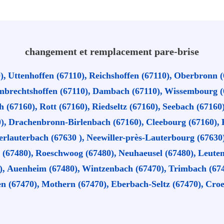
changement et remplacement pare-brise
),
Uttenhoffen (67110),
Reichshoffen (67110),
Oberbronn (
brechtshoffen (67110),
Dambach (67110),
Wissembourg (
 (67160),
Rott (67160),
Riedseltz (67160),
Seebach (67160)
),
Drachenbronn-Birlenbach (67160),
Cleebourg (67160),
erlauterbach (67630 ),
Neewiller-près-Lauterbourg (67630)
(67480),
Roeschwoog (67480),
Neuhaeusel (67480),
Leuten
),
Auenheim (67480),
Wintzenbach (67470),
Trimbach (674
 (67470),
Mothern (67470),
Eberbach-Seltz (67470),
Croe