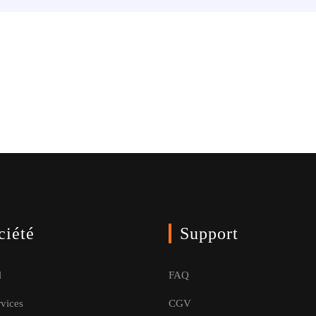
ciété
Support
l
FAQ
rvices
CGV